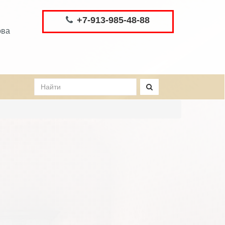
+7-913-985-48-88
ова