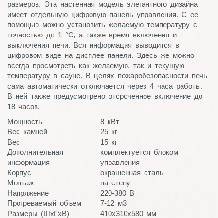
размеров. Эта настенная модель элегантного дизайна
имеет отдельную цифровую панель управления. С ее
помощью можно установить желаемую температуру с
точностью до 1 °С, а также время включения и
выключения печи. Вся информация выводится в
цифровом виде на дисплее панели. Здесь же можно
всегда просмотреть как желаемую, так и текущую
температуру в сауне. В целях пожаробезопасности печь
сама автоматически отключается через 4 часа работы.
В ней также предусмотрено отсроченное включение до
18 часов.
Мощность
8
кВт
Вес камней
25
кг
Вес
15
кг
Дополнительная
комплектуется блоком
информация
управления
Корпус
окрашенная сталь
Монтаж
на стену
Напряжение
220-380
В
Прогреваемый объем
7-12
м3
Размеры (ШхГхВ)
410x310x580
мм