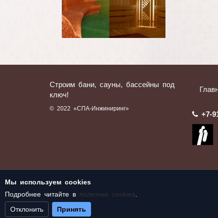
Строим бани, сауны, бассейны под
Глав
ключ!
© 2022 «СПА-Инжиниринг»
+7-9
Мы используем cookies
Подробнее читайте в
политике cookies
.
Отклонить
Принять
Текущее состояние cookie:
не выбрано